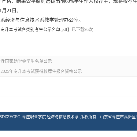
严格、结果公平原则选拔出前60%学生作为校荐生，现将校荐
年1月21日。
联系经济与信息技术系教学管理办公室。
年专升本考试各类别考生公示名单.pdf
】已下载
95
次
士兵国家助学金学生名单公示
2025年专升本考试获得校荐生报名资格公示
08-2021 SDZZVCEC 枣庄职业学院 经济与信息技术系 版权所有 山东省枣庄市高新