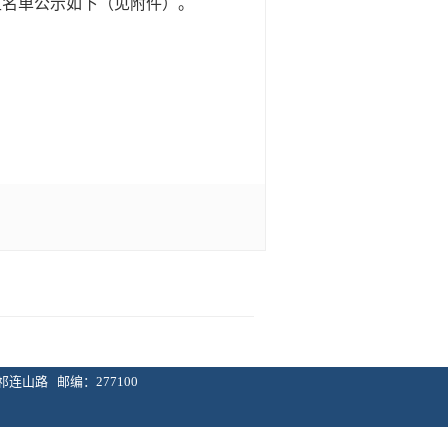
生名单公示如下（见附件）。
区祁连山路 邮编：277100