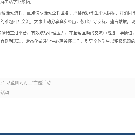
排解生活学业烦恼。
介绍活动流程，重点说明活动全程匿名、严格保护学生个人隐私，打消同
到的难题相互交流。大家主动分享真实经历，彼此开导安抚、建言献策，
的情绪宣泄平台，有效疏导心理压力，在互帮互助的交流中增进同学情谊
教育系列活动，常态化做好学生心理关怀工作，引导全体学生以积极乐观
业：从蓝图到泥土”主题活动
务活动