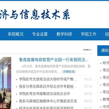
系院概况
专业设置
教学科研
学团工作
招
通知
鲁南直播电商智慧产业园一行来我院洽...
4月20日，鲁南直播电商智慧产业园总经理赵旭明、副
总经理唐庆超及市中区政协委员、...[
详细信息
]
学院赴市文旅局洽谈大视听市域产教联合体...
05/22
我系与枣庄邮政召开校企合作专题座谈会
05/18
学院赴枣庄传媒集团洽谈校企合作
04/22
我系与薛城区融媒体中心开展座谈交流
04/22
经济与信息技术系赴枣庄经济学校开展产教...
03/31